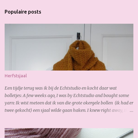
c
t
Populaire posts
i
e
p
o
s
t
e
n
Herfstsjaal
Een tijdje terug was ik bij de Echtstudio en kocht daar wat
bolletjes: A few weeks ago, I was by Echtstudio and bought some
yarn: Ik wist meteen dat ik van die grote okergele bollen (ik had er
twee gekocht) een sjaal wilde gaan haken. I knew right away, that
I wanted to crochet a scarf from the the big yellow yarn (I bought
2 of it). Al gauw merkte ik dat ik te kort had, dus bestelde ik online
snel bij. De volgende dag had ik de nieuwe bollen al weer binnen,