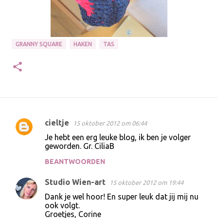
GRANNY SQUARE
HAKEN
TAS
cieltje
15 oktober 2012 om 06:44
R
Je hebt een erg leuke blog, ik ben je volger
e
geworden. Gr. CiliaB
a
BEANTWOORDEN
c
Studio Wien-art
t
15 oktober 2012 om 19:44
i
Dank je wel hoor! En super leuk dat jij mij nu
ook volgt.
e
Groetjes, Corine