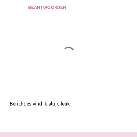
s
BEANTWOORDEN
Berichtjes vind ik altijd leuk.
E
e
n
r
e
a