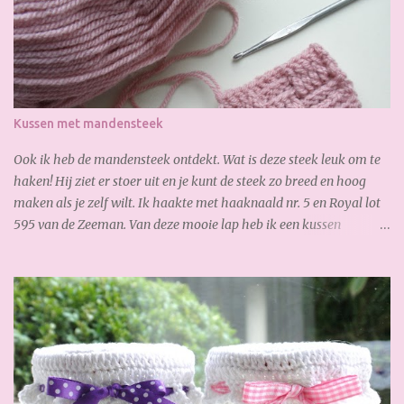
zo fijn! Soon I noticed that I had too short, so I ordered online
quickly. The next day I received the new yarn already. Gisteren
legde ik de laatste hand aan mijn sjaal. Zoooo blij mee!!! Heerlijk
zacht en warm. Yesterday I finished my scarf. I like it very much!
So soft and warm. A lovely autumn scarf! Wil jij ook deze sjaal
maken? Je hebt nodig: 3,5 bol Special Stylecraft double knit 100 gr.
Kussen met mandensteek
(gold) Haak ...
Ook ik heb de mandensteek ontdekt. Wat is deze steek leuk om te
haken! Hij ziet er stoer uit en je kunt de steek zo breed en hoog
maken als je zelf wilt. Ik haakte met haaknaald nr. 5 en Royal lot
595 van de Zeeman. Van deze mooie lap heb ik een kussen
gemaakt: En waar ik ook best trots op ben is, de verborgen rits aan
de achterkant: Zo goed gelukt :-) Dank weer voor je bezoekje.
Geniet van het weekend!