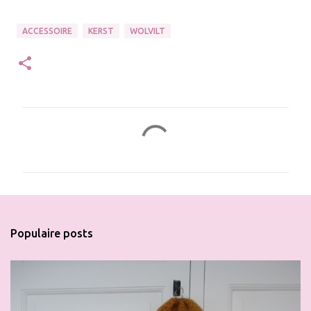
ACCESSOIRE
KERST
WOLVILT
R
e
a
c
t
i
Populaire posts
e
s