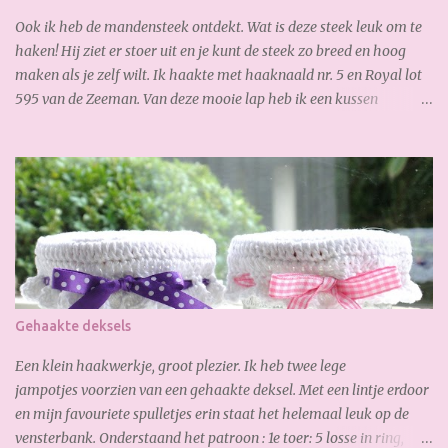
(gold) Haak ...
Ook ik heb de mandensteek ontdekt. Wat is deze steek leuk om te
haken! Hij ziet er stoer uit en je kunt de steek zo breed en hoog
maken als je zelf wilt. Ik haakte met haaknaald nr. 5 en Royal lot
595 van de Zeeman. Van deze mooie lap heb ik een kussen
gemaakt: En waar ik ook best trots op ben is, de verborgen rits aan
de achterkant: Zo goed gelukt :-) Dank weer voor je bezoekje.
Geniet van het weekend!
Gehaakte deksels
Een klein haakwerkje, groot plezier. Ik heb twee lege
jampotjes voorzien van een gehaakte deksel. Met een lintje erdoor
en mijn favouriete spulletjes erin staat het helemaal leuk op de
vensterbank. Onderstaand het patroon : 1e toer: 5 losse in ring,