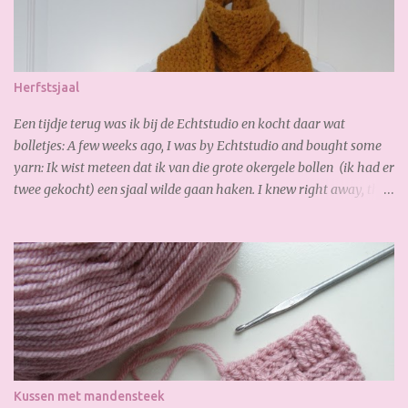
Herfstsjaal
Een tijdje terug was ik bij de Echtstudio en kocht daar wat
bolletjes: A few weeks ago, I was by Echtstudio and bought some
yarn: Ik wist meteen dat ik van die grote okergele bollen (ik had er
twee gekocht) een sjaal wilde gaan haken. I knew right away, that
I wanted to crochet a scarf from the the big yellow yarn (I bought
2 of it). Al gauw merkte ik dat ik te kort had, dus bestelde ik online
snel bij. De volgende dag had ik de nieuwe bollen al weer binnen,
zo fijn! Soon I noticed that I had too short, so I ordered online
quickly. The next day I received the new yarn already. Gisteren
legde ik de laatste hand aan mijn sjaal. Zoooo blij mee!!! Heerlijk
zacht en warm. Yesterday I finished my scarf. I like it very much!
So soft and warm. A lovely autumn scarf! Wil jij ook deze sjaal
maken? Je hebt nodig: 3,5 bol Special Stylecraft double knit 100 gr.
Kussen met mandensteek