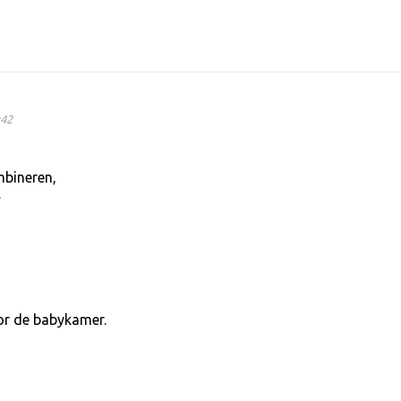
:42
mbineren,
.
or de babykamer.