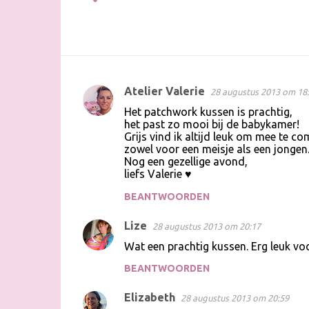
Atelier Valerie
28 augustus 2013 om 18
R
Het patchwork kussen is prachtig,
e
het past zo mooi bij de babykamer!
Grijs vind ik altijd leuk om mee te co
a
zowel voor een meisje als een jongen
c
Nog een gezellige avond,
liefs Valerie ♥
t
i
BEANTWOORDEN
e
Lize
28 augustus 2013 om 20:17
s
Wat een prachtig kussen. Erg leuk vo
BEANTWOORDEN
Elizabeth
28 augustus 2013 om 20:59