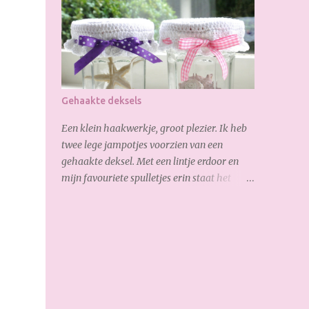
op ben is, de verborgen rits aan de
achterkant: Zo goed gelukt :-) Dank weer
voor je bezoekje. Geniet van het weekend!
Gehaakte deksels
Een klein haakwerkje, groot plezier. Ik heb
twee lege jampotjes voorzien van een
gehaakte deksel. Met een lintje erdoor en
mijn favouriete spulletjes erin staat het
helemaal leuk op de vensterbank.
Onderstaand het patroon : 1e toer: 5 losse in
ring, sluiten met een halve vaste 2e toer: 3
losse (= eerste stokje) en vervolgens 12x
stokje haken in de ring. 3e toer: 3 losse (=
eerste stokje), 3 stokjes, 2 stokjes, 3 stokjes, 2
stokjes etc. Totaal 34 stokjes (incl. de 3 losse).