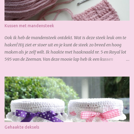
legde ik de laatste hand aan mijn sjaal. Zoooo blij mee!!! Heerlijk
zacht en warm. Yesterday I finished my scarf. I like it very much!
So soft and warm. A lovely autumn scarf! Wil jij ook deze sjaal
maken? Je hebt nodig: 3,5 bol Special Stylecraft double knit 100 gr.
Kussen met mandensteek
(gold) Haak ...
Ook ik heb de mandensteek ontdekt. Wat is deze steek leuk om te
haken! Hij ziet er stoer uit en je kunt de steek zo breed en hoog
maken als je zelf wilt. Ik haakte met haaknaald nr. 5 en Royal lot
595 van de Zeeman. Van deze mooie lap heb ik een kussen
gemaakt: En waar ik ook best trots op ben is, de verborgen rits aan
de achterkant: Zo goed gelukt :-) Dank weer voor je bezoekje.
Geniet van het weekend!
Gehaakte deksels