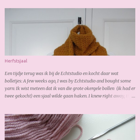
e
p
o
s
t
e
n
Herfstsjaal
Een tijdje terug was ik bij de Echtstudio en kocht daar wat
bolletjes: A few weeks ago, I was by Echtstudio and bought some
yarn: Ik wist meteen dat ik van die grote okergele bollen (ik had er
twee gekocht) een sjaal wilde gaan haken. I knew right away, that
I wanted to crochet a scarf from the the big yellow yarn (I bought
2 of it). Al gauw merkte ik dat ik te kort had, dus bestelde ik online
snel bij. De volgende dag had ik de nieuwe bollen al weer binnen,
zo fijn! Soon I noticed that I had too short, so I ordered online
quickly. The next day I received the new yarn already. Gisteren