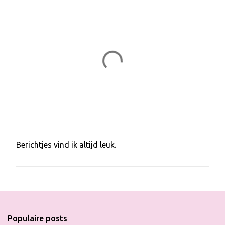
t
i
e
s
Berichtjes vind ik altijd leuk.
E
e
n
r
e
a
c
t
Populaire posts
i