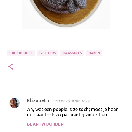
CADEAU-IDEE
GLITTERS
HAAKMUTS
HAKEN
Elizabeth
2 maart 2014 om 18:08
R
Ah, wat een poepie is ze toch; moet je haar
e
nu daar toch zo parmantig zien zitten!
a
BEANTWOORDEN
c