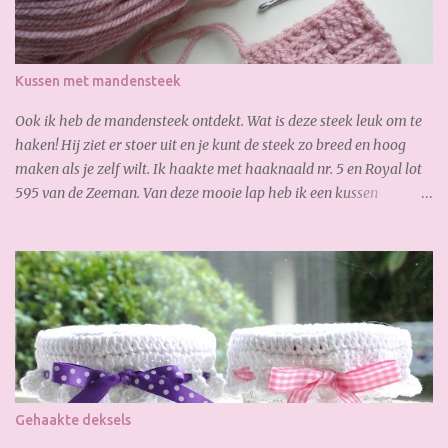
zacht en warm. Yesterday I finished my scarf. I like it very much!
So soft and warm. A lovely autumn scarf! Wil jij ook deze sjaal
maken? Je hebt nodig: 3,5 bol Special Stylecraft double knit 100 gr.
Kussen met mandensteek
(gold) Haak ...
Ook ik heb de mandensteek ontdekt. Wat is deze steek leuk om te
haken! Hij ziet er stoer uit en je kunt de steek zo breed en hoog
maken als je zelf wilt. Ik haakte met haaknaald nr. 5 en Royal lot
595 van de Zeeman. Van deze mooie lap heb ik een kussen
gemaakt: En waar ik ook best trots op ben is, de verborgen rits aan
de achterkant: Zo goed gelukt :-) Dank weer voor je bezoekje.
Geniet van het weekend!
Gehaakte deksels