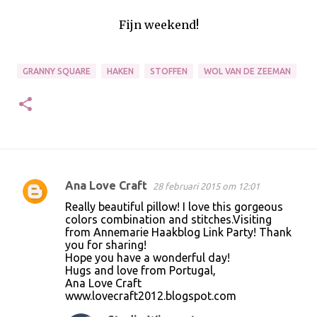
Fijn weekend!
GRANNY SQUARE
HAKEN
STOFFEN
WOL VAN DE ZEEMAN
Ana Love Craft
28 februari 2015 om 12:01
R
Really beautiful pillow! I love this gorgeous
e
colors combination and stitches.Visiting
from Annemarie Haakblog Link Party! Thank
a
you for sharing!
c
Hope you have a wonderful day!
Hugs and love from Portugal,
t
Ana Love Craft
i
www.lovecraft2012.blogspot.com
e