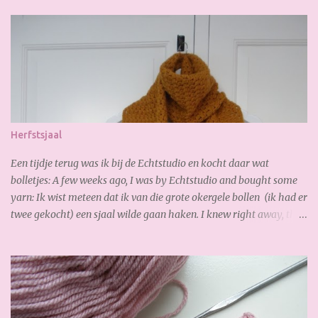
e
p
o
s
t
e
n
Herfstsjaal
Een tijdje terug was ik bij de Echtstudio en kocht daar wat
bolletjes: A few weeks ago, I was by Echtstudio and bought some
yarn: Ik wist meteen dat ik van die grote okergele bollen (ik had er
twee gekocht) een sjaal wilde gaan haken. I knew right away, that
I wanted to crochet a scarf from the the big yellow yarn (I bought
2 of it). Al gauw merkte ik dat ik te kort had, dus bestelde ik online
snel bij. De volgende dag had ik de nieuwe bollen al weer binnen,
zo fijn! Soon I noticed that I had too short, so I ordered online
quickly. The next day I received the new yarn already. Gisteren
legde ik de laatste hand aan mijn sjaal. Zoooo blij mee!!! Heerlijk