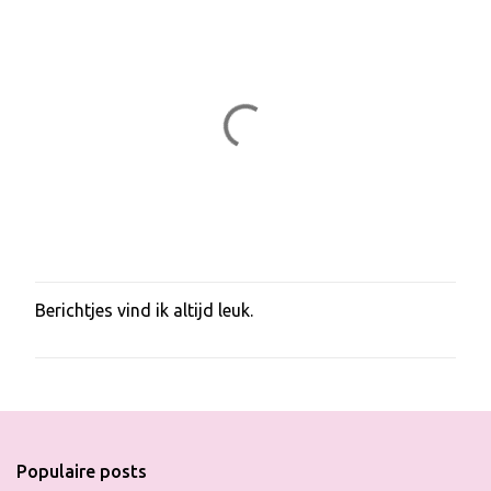
Berichtjes vind ik altijd leuk.
E
e
n
r
e
a
c
t
Populaire posts
i