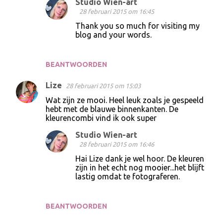
Studio Wien-art
s
28 februari 2015 om 16:45
Thank you so much for visiting my
blog and your words.
BEANTWOORDEN
Lize
28 februari 2015 om 15:03
Wat zijn ze mooi. Heel leuk zoals je gespeeld
hebt met de blauwe binnenkanten. De
kleurencombi vind ik ook super
Studio Wien-art
28 februari 2015 om 16:46
Hai Lize dank je wel hoor. De kleuren
zijn in het echt nog mooier...het blijft
lastig omdat te fotograferen.
BEANTWOORDEN