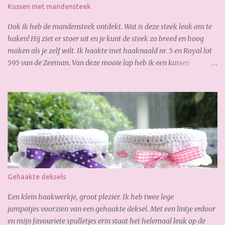
maken? Je hebt nodig: 3,5 bol Special Stylecraft double knit 100 gr.
Kussen met mandensteek
(gold) Haak ...
Ook ik heb de mandensteek ontdekt. Wat is deze steek leuk om te
haken! Hij ziet er stoer uit en je kunt de steek zo breed en hoog
maken als je zelf wilt. Ik haakte met haaknaald nr. 5 en Royal lot
595 van de Zeeman. Van deze mooie lap heb ik een kussen
gemaakt: En waar ik ook best trots op ben is, de verborgen rits aan
de achterkant: Zo goed gelukt :-) Dank weer voor je bezoekje.
Geniet van het weekend!
Gehaakte deksels
Een klein haakwerkje, groot plezier. Ik heb twee lege
jampotjes voorzien van een gehaakte deksel. Met een lintje erdoor
en mijn favouriete spulletjes erin staat het helemaal leuk op de