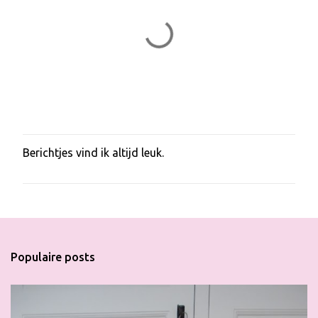
Berichtjes vind ik altijd leuk.
E
e
n
r
e
a
c
t
Populaire posts
i
e
p
o
s