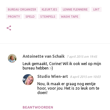
BUREAU ORGANIZER
KLEURTJES
LENNIE FLENNERIE
LINT
PRONTY
SPELD
STEMPELS
WASHI TAPE
Antoinette van Schaik
7 april 2015 om 19:45
R
Leuk gemaakt, Corine! Wil ik ook wel op mijn
e
bureau hebben :-)
a
Studio Wien-art
8 april 2015 om 10:03
c
Nou, ik maak er graag nog eentje
t
hoor, voor jou. Het is zo leuk om te
doen!
i
e
s
BEANTWOORDEN