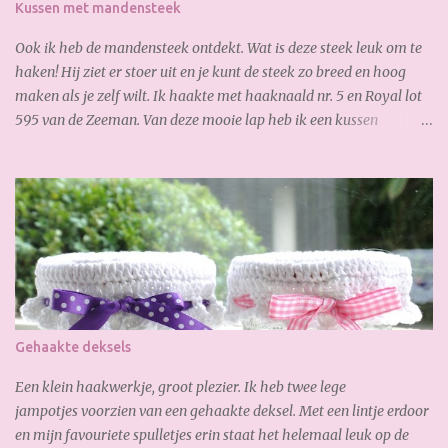
Kussen met mandensteek
(gold) Haak ...
Ook ik heb de mandensteek ontdekt. Wat is deze steek leuk om te
haken! Hij ziet er stoer uit en je kunt de steek zo breed en hoog
maken als je zelf wilt. Ik haakte met haaknaald nr. 5 en Royal lot
595 van de Zeeman. Van deze mooie lap heb ik een kussen
gemaakt: En waar ik ook best trots op ben is, de verborgen rits aan
de achterkant: Zo goed gelukt :-) Dank weer voor je bezoekje.
Geniet van het weekend!
Gehaakte deksels
Een klein haakwerkje, groot plezier. Ik heb twee lege
jampotjes voorzien van een gehaakte deksel. Met een lintje erdoor
en mijn favouriete spulletjes erin staat het helemaal leuk op de