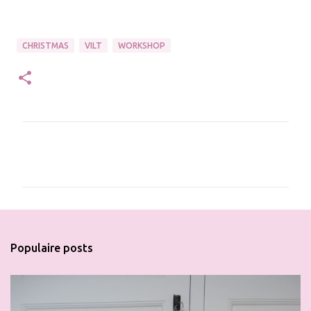
CHRISTMAS
VILT
WORKSHOP
R
e
a
c
t
i
Populaire posts
e
s