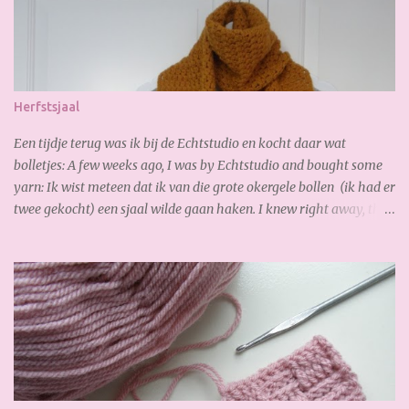
Herfstsjaal
Een tijdje terug was ik bij de Echtstudio en kocht daar wat
bolletjes: A few weeks ago, I was by Echtstudio and bought some
yarn: Ik wist meteen dat ik van die grote okergele bollen (ik had er
twee gekocht) een sjaal wilde gaan haken. I knew right away, that
I wanted to crochet a scarf from the the big yellow yarn (I bought
2 of it). Al gauw merkte ik dat ik te kort had, dus bestelde ik online
snel bij. De volgende dag had ik de nieuwe bollen al weer binnen,
zo fijn! Soon I noticed that I had too short, so I ordered online
quickly. The next day I received the new yarn already. Gisteren
legde ik de laatste hand aan mijn sjaal. Zoooo blij mee!!! Heerlijk
zacht en warm. Yesterday I finished my scarf. I like it very much!
So soft and warm. A lovely autumn scarf! Wil jij ook deze sjaal
maken? Je hebt nodig: 3,5 bol Special Stylecraft double knit 100 gr.