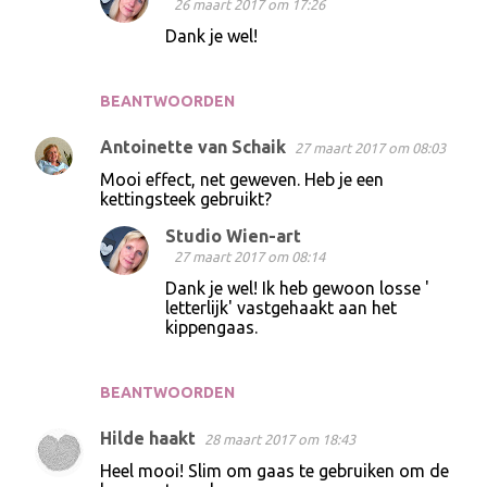
26 maart 2017 om 17:26
Dank je wel!
BEANTWOORDEN
Antoinette van Schaik
27 maart 2017 om 08:03
Mooi effect, net geweven. Heb je een
kettingsteek gebruikt?
Studio Wien-art
27 maart 2017 om 08:14
Dank je wel! Ik heb gewoon losse '
letterlijk' vastgehaakt aan het
kippengaas.
BEANTWOORDEN
Hilde haakt
28 maart 2017 om 18:43
Heel mooi! Slim om gaas te gebruiken om de