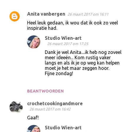
Anita vanbergen
26 maart 2017 om 16:11
R
Heel leuk gedaan, ik wou dat ik ook zo veel
e
inspiratie had.
a
Studio Wien-art
c
26 maart 2017 om 17:25
t
Dank je wel Anita....ik heb nog zoveel
meer ideeën... Kom rustig vaker
i
langs en als ik je op weg kan helpen
e
moet je het maar zeggen hoor.
Fijne zondag!
s
BEANTWOORDEN
crochetcookingandmore
26 maart 2017 om 16:42
Gaaf!
Studio Wien-art