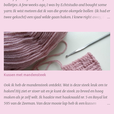
bolletjes: A few weeks ago, I was by Echtstudio and bought some
yarn: Ik wist meteen dat ik van die grote okergele bollen (ik had er
twee gekocht) een sjaal wilde gaan haken. I knew right away, that
I wanted to crochet a scarf from the the big yellow yarn (I bought
2 of it). Al gauw merkte ik dat ik te kort had, dus bestelde ik online
snel bij. De volgende dag had ik de nieuwe bollen al weer binnen,
zo fijn! Soon I noticed that I had too short, so I ordered online
quickly. The next day I received the new yarn already. Gisteren
legde ik de laatste hand aan mijn sjaal. Zoooo blij mee!!! Heerlijk
zacht en warm. Yesterday I finished my scarf. I like it very much!
So soft and warm. A lovely autumn scarf! Wil jij ook deze sjaal
maken? Je hebt nodig: 3,5 bol Special Stylecraft double knit 100 gr.
Kussen met mandensteek
(gold) Haak ...
Ook ik heb de mandensteek ontdekt. Wat is deze steek leuk om te
haken! Hij ziet er stoer uit en je kunt de steek zo breed en hoog
maken als je zelf wilt. Ik haakte met haaknaald nr. 5 en Royal lot
595 van de Zeeman. Van deze mooie lap heb ik een kussen
gemaakt: En waar ik ook best trots op ben is, de verborgen rits aan