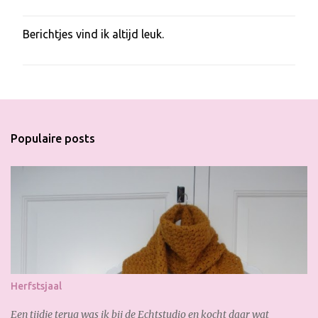
Berichtjes vind ik altijd leuk.
E
e
n
r
e
a
c
t
Populaire posts
i
e
p
o
s
t
e
n
Herfstsjaal
Een tijdje terug was ik bij de Echtstudio en kocht daar wat