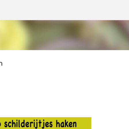
Doorgaan naar hoofdcontent
n