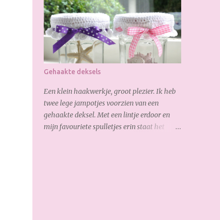
op ben is, de verborgen rits aan de
achterkant: Zo goed gelukt :-) Dank weer
voor je bezoekje. Geniet van het weekend!
Gehaakte deksels
Een klein haakwerkje, groot plezier. Ik heb
twee lege jampotjes voorzien van een
gehaakte deksel. Met een lintje erdoor en
mijn favouriete spulletjes erin staat het
helemaal leuk op de vensterbank.
Onderstaand het patroon : 1e toer: 5 losse in
ring, sluiten met een halve vaste 2e toer: 3
losse (= eerste stokje) en vervolgens 12x
stokje haken in de ring. 3e toer: 3 losse (=
eerste stokje), 3 stokjes, 2 stokjes, 3 stokjes, 2
stokjes etc. Totaal 34 stokjes (incl. de 3 losse).