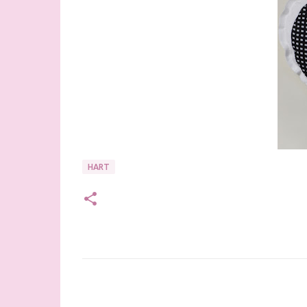
HART
R
e