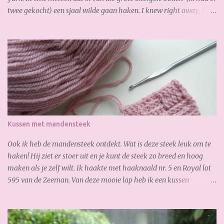
twee gekocht) een sjaal wilde gaan haken. I knew right away, that
I wanted to crochet a scarf from the the big yellow yarn (I bought
2 of it). Al gauw merkte ik dat ik te kort had, dus bestelde ik online
snel bij. De volgende dag had ik de nieuwe bollen al weer binnen,
zo fijn! Soon I noticed that I had too short, so I ordered online
quickly. The next day I received the new yarn already. Gisteren
legde ik de laatste hand aan mijn sjaal. Zoooo blij mee!!! Heerlijk
zacht en warm. Yesterday I finished my scarf. I like it very much!
So soft and warm. A lovely autumn scarf! Wil jij ook deze sjaal
maken? Je hebt nodig: 3,5 bol Special Stylecraft double knit 100 gr.
Kussen met mandensteek
(gold) Haak ...
Ook ik heb de mandensteek ontdekt. Wat is deze steek leuk om te
haken! Hij ziet er stoer uit en je kunt de steek zo breed en hoog
maken als je zelf wilt. Ik haakte met haaknaald nr. 5 en Royal lot
595 van de Zeeman. Van deze mooie lap heb ik een kussen
gemaakt: En waar ik ook best trots op ben is, de verborgen rits aan
de achterkant: Zo goed gelukt :-) Dank weer voor je bezoekje.
Geniet van het weekend!