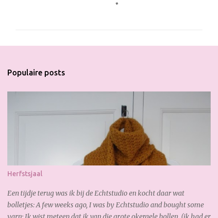
e
a
c
t
i
Populaire posts
e
s
Herfstsjaal
Een tijdje terug was ik bij de Echtstudio en kocht daar wat
bolletjes: A few weeks ago, I was by Echtstudio and bought some
yarn: Ik wist meteen dat ik van die grote okergele bollen (ik had er