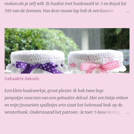
maken als je zelf wilt. Ik haakte met haaknaald nr. 5 en Royal lot
595 van de Zeeman. Van deze mooie lap heb ik een kussen
gemaakt: En waar ik ook best trots op ben is, de verborgen rits aan
de achterkant: Zo goed gelukt :-) Dank weer voor je bezoekje.
Geniet van het weekend!
Gehaakte deksels
Een klein haakwerkje, groot plezier. Ik heb twee lege
jampotjes voorzien van een gehaakte deksel. Met een lintje erdoor
en mijn favouriete spulletjes erin staat het helemaal leuk op de
vensterbank. Onderstaand het patroon : 1e toer: 5 losse in ring,
sluiten met een halve vaste 2e toer: 3 losse (= eerste stokje) en
vervolgens 12x stokje haken in de ring. 3e toer: 3 losse (= eerste
stokje), 3 stokjes, 2 stokjes, 3 stokjes, 2 stokjes etc. Totaal 34 stokjes