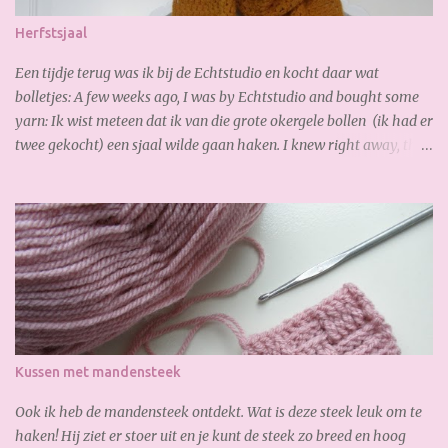
Herfstsjaal
Een tijdje terug was ik bij de Echtstudio en kocht daar wat
bolletjes: A few weeks ago, I was by Echtstudio and bought some
yarn: Ik wist meteen dat ik van die grote okergele bollen (ik had er
twee gekocht) een sjaal wilde gaan haken. I knew right away, that
I wanted to crochet a scarf from the the big yellow yarn (I bought
2 of it). Al gauw merkte ik dat ik te kort had, dus bestelde ik online
snel bij. De volgende dag had ik de nieuwe bollen al weer binnen,
zo fijn! Soon I noticed that I had too short, so I ordered online
quickly. The next day I received the new yarn already. Gisteren
legde ik de laatste hand aan mijn sjaal. Zoooo blij mee!!! Heerlijk
zacht en warm. Yesterday I finished my scarf. I like it very much!
So soft and warm. A lovely autumn scarf! Wil jij ook deze sjaal
maken? Je hebt nodig: 3,5 bol Special Stylecraft double knit 100 gr.
Kussen met mandensteek
(gold) Haak ...
Ook ik heb de mandensteek ontdekt. Wat is deze steek leuk om te
haken! Hij ziet er stoer uit en je kunt de steek zo breed en hoog