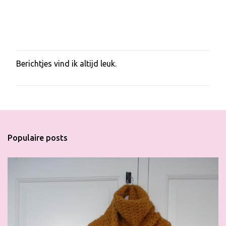
Berichtjes vind ik altijd leuk.
E
e
n
r
e
a
c
t
Populaire posts
i
e
p
o
s
t
e
n