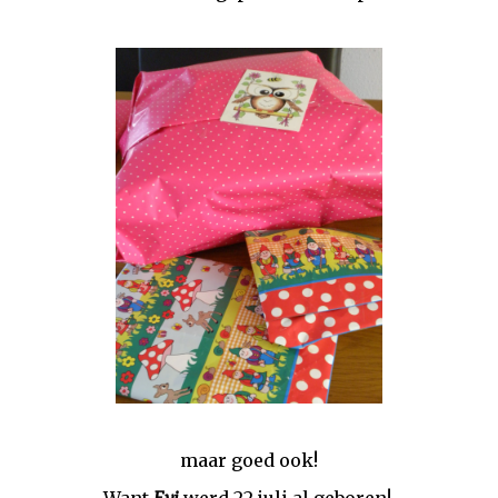
maar goed ook!
Want
Evi
werd 22 juli al geboren!