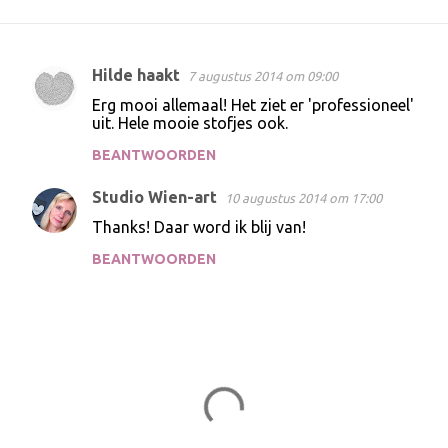
Hilde haakt
7 augustus 2014 om 09:00
R
Erg mooi allemaal! Het ziet er 'professioneel'
e
uit. Hele mooie stofjes ook.
a
BEANTWOORDEN
c
Studio Wien-art
t
10 augustus 2014 om 17:00
i
Thanks! Daar word ik blij van!
e
BEANTWOORDEN
s