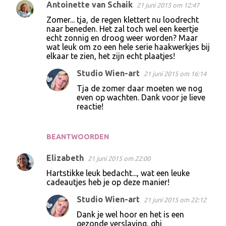
Antoinette van Schaik
21 juni 2015 om 12:47
R
Zomer... tja, de regen klettert nu loodrecht
e
naar beneden. Het zal toch wel een keertje
echt zonnig en droog weer worden? Maar
a
wat leuk om zo een hele serie haakwerkjes bij
c
elkaar te zien, het zijn echt plaatjes!
t
Studio Wien-art
21 juni 2015 om 16:14
i
Tja de zomer daar moeten we nog
e
even op wachten. Dank voor je lieve
reactie!
s
BEANTWOORDEN
Elizabeth
21 juni 2015 om 22:00
Hartstikke leuk bedacht..., wat een leuke
cadeautjes heb je op deze manier!
Studio Wien-art
21 juni 2015 om 22:12
Dank je wel hoor en het is een
gezonde verslaving, ghi