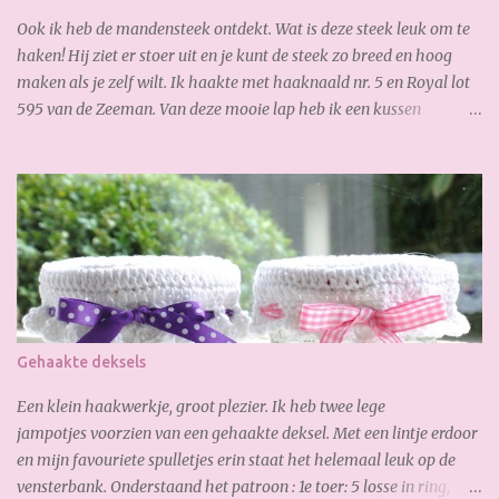
Ook ik heb de mandensteek ontdekt. Wat is deze steek leuk om te
haken! Hij ziet er stoer uit en je kunt de steek zo breed en hoog
maken als je zelf wilt. Ik haakte met haaknaald nr. 5 en Royal lot
595 van de Zeeman. Van deze mooie lap heb ik een kussen
gemaakt: En waar ik ook best trots op ben is, de verborgen rits aan
de achterkant: Zo goed gelukt :-) Dank weer voor je bezoekje.
Geniet van het weekend!
Gehaakte deksels
Een klein haakwerkje, groot plezier. Ik heb twee lege
jampotjes voorzien van een gehaakte deksel. Met een lintje erdoor
en mijn favouriete spulletjes erin staat het helemaal leuk op de
vensterbank. Onderstaand het patroon : 1e toer: 5 losse in ring,