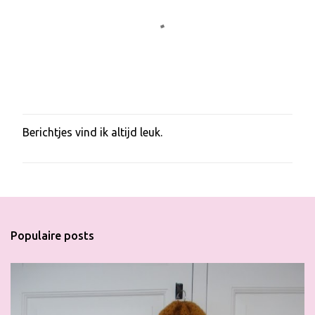
Berichtjes vind ik altijd leuk.
E
e
n
r
e
a
c
t
Populaire posts
i
e
p
o
s
t
e