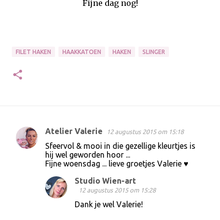
Fijne dag nog!
FILET HAKEN
HAAKKATOEN
HAKEN
SLINGER
Atelier Valerie
12 augustus 2015 om 15:18
R
Sfeervol & mooi in die gezellige kleurtjes is
e
hij wel geworden hoor ...
Fijne woensdag ... lieve groetjes Valerie ♥
a
c
Studio Wien-art
12 augustus 2015 om 15:28
t
Dank je wel Valerie!
i