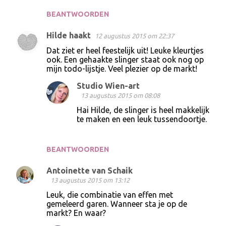
e
s
BEANTWOORDEN
Hilde haakt
12 augustus 2015 om 22:37
Dat ziet er heel feestelijk uit! Leuke kleurtjes
ook. Een gehaakte slinger staat ook nog op
mijn todo-lijstje. Veel plezier op de markt!
Studio Wien-art
13 augustus 2015 om 08:08
Hai Hilde, de slinger is heel makkelijk
te maken en een leuk tussendoortje.
BEANTWOORDEN
Antoinette van Schaik
13 augustus 2015 om 13:12
Leuk, die combinatie van effen met
gemeleerd garen. Wanneer sta je op de
markt? En waar?