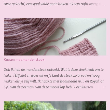
twee gekocht) een sjaal wilde gaan haken. I knew right away, that
I wanted to crochet a scarf from the the big yellow yarn (I bought
2 of it). Al gauw merkte ik dat ik te kort had, dus bestelde ik online
snel bij. De volgende dag had ik de nieuwe bollen al weer binnen,
zo fijn! Soon I noticed that I had too short, so I ordered online
quickly. The next day I received the new yarn already. Gisteren
legde ik de laatste hand aan mijn sjaal. Zoooo blij mee!!! Heerlijk
zacht en warm. Yesterday I finished my scarf. I like it very much!
So soft and warm. A lovely autumn scarf! Wil jij ook deze sjaal
maken? Je hebt nodig: 3,5 bol Special Stylecraft double knit 100 gr.
Kussen met mandensteek
(gold) Haak ...
Ook ik heb de mandensteek ontdekt. Wat is deze steek leuk om te
haken! Hij ziet er stoer uit en je kunt de steek zo breed en hoog
maken als je zelf wilt. Ik haakte met haaknaald nr. 5 en Royal lot
595 van de Zeeman. Van deze mooie lap heb ik een kussen
gemaakt: En waar ik ook best trots op ben is, de verborgen rits aan
de achterkant: Zo goed gelukt :-) Dank weer voor je bezoekje.
Geniet van het weekend!