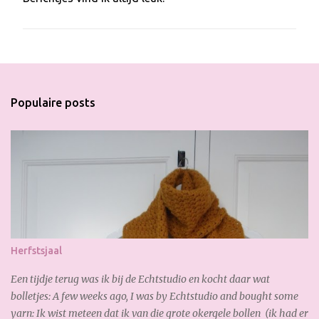
E
e
n
r
e
a
c
t
Populaire posts
i
e
p
o
s
t
e
n
Herfstsjaal
Een tijdje terug was ik bij de Echtstudio en kocht daar wat
bolletjes: A few weeks ago, I was by Echtstudio and bought some
yarn: Ik wist meteen dat ik van die grote okergele bollen (ik had er