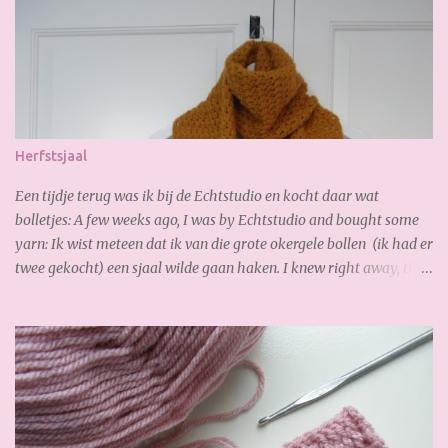
Herfstsjaal
Een tijdje terug was ik bij de Echtstudio en kocht daar wat
bolletjes: A few weeks ago, I was by Echtstudio and bought some
yarn: Ik wist meteen dat ik van die grote okergele bollen (ik had er
twee gekocht) een sjaal wilde gaan haken. I knew right away, that
I wanted to crochet a scarf from the the big yellow yarn (I bought
2 of it). Al gauw merkte ik dat ik te kort had, dus bestelde ik online
snel bij. De volgende dag had ik de nieuwe bollen al weer binnen,
zo fijn! Soon I noticed that I had too short, so I ordered online
quickly. The next day I received the new yarn already. Gisteren
legde ik de laatste hand aan mijn sjaal. Zoooo blij mee!!! Heerlijk
zacht en warm. Yesterday I finished my scarf. I like it very much!