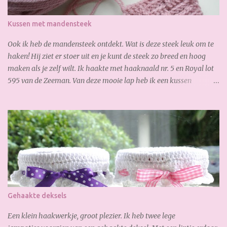
So soft and warm. A lovely autumn scarf! Wil jij ook deze sjaal
maken? Je hebt nodig: 3,5 bol Special Stylecraft double knit 100 gr.
Kussen met mandensteek
(gold) Haak ...
Ook ik heb de mandensteek ontdekt. Wat is deze steek leuk om te
haken! Hij ziet er stoer uit en je kunt de steek zo breed en hoog
maken als je zelf wilt. Ik haakte met haaknaald nr. 5 en Royal lot
595 van de Zeeman. Van deze mooie lap heb ik een kussen
gemaakt: En waar ik ook best trots op ben is, de verborgen rits aan
de achterkant: Zo goed gelukt :-) Dank weer voor je bezoekje.
Geniet van het weekend!
Gehaakte deksels
Een klein haakwerkje, groot plezier. Ik heb twee lege