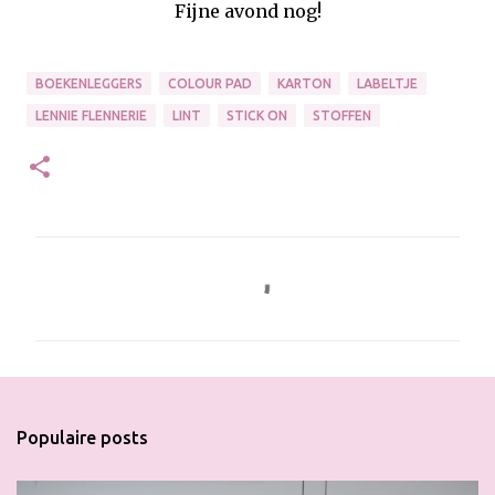
Fijne avond nog!
BOEKENLEGGERS
COLOUR PAD
KARTON
LABELTJE
LENNIE FLENNERIE
LINT
STICK ON
STOFFEN
R
e
a
c
t
i
Populaire posts
e
s