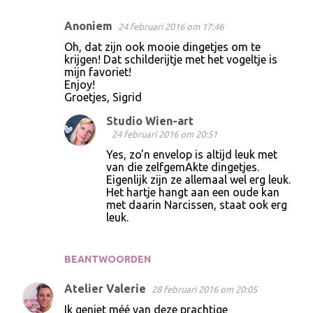
Anoniem
24 februari 2016 om 17:46
R
Oh, dat zijn ook mooie dingetjes om te
e
krijgen! Dat schilderijtje met het vogeltje is
mijn favoriet!
a
Enjoy!
c
Groetjes, Sigrid
t
Studio Wien-art
i
24 februari 2016 om 20:51
e
Yes, zo'n envelop is altijd leuk met
van die zelfgemAkte dingetjes.
s
Eigenlijk zijn ze allemaal wel erg leuk.
Het hartje hangt aan een oude kan
met daarin Narcissen, staat ook erg
leuk.
BEANTWOORDEN
Atelier Valerie
28 februari 2016 om 20:05
Ik geniet méé van deze prachtige