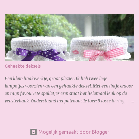
gemaakt: En waar ik ook best trots op ben is, de verborgen rits aan
de achterkant: Zo goed gelukt :-) Dank weer voor je bezoekje.
Geniet van het weekend!
Gehaakte deksels
Een klein haakwerkje, groot plezier. Ik heb twee lege
jampotjes voorzien van een gehaakte deksel. Met een lintje erdoor
en mijn favouriete spulletjes erin staat het helemaal leuk op de
vensterbank. Onderstaand het patroon : 1e toer: 5 losse in ring,
sluiten met een halve vaste 2e toer: 3 losse (= eerste stokje) en
vervolgens 12x stokje haken in de ring. 3e toer: 3 losse (= eerste
stokje), 3 stokjes, 2 stokjes, 3 stokjes, 2 stokjes etc. Totaal 34 stokjes
(incl. de 3 losse). 4e toer: 2 losse en vervolgens in elke steek
Mogelijk gemaakt door Blogger
een vaste haken. 5e toer: 3 losse, in elke vaste van de vorige toer 2x