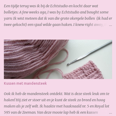
Een tijdje terug was ik bij de Echtstudio en kocht daar wat
bolletjes: A few weeks ago, I was by Echtstudio and bought some
yarn: Ik wist meteen dat ik van die grote okergele bollen (ik had er
twee gekocht) een sjaal wilde gaan haken. I knew right away, that
I wanted to crochet a scarf from the the big yellow yarn (I bought
2 of it). Al gauw merkte ik dat ik te kort had, dus bestelde ik online
snel bij. De volgende dag had ik de nieuwe bollen al weer binnen,
zo fijn! Soon I noticed that I had too short, so I ordered online
quickly. The next day I received the new yarn already. Gisteren
legde ik de laatste hand aan mijn sjaal. Zoooo blij mee!!! Heerlijk
zacht en warm. Yesterday I finished my scarf. I like it very much!
So soft and warm. A lovely autumn scarf! Wil jij ook deze sjaal
maken? Je hebt nodig: 3,5 bol Special Stylecraft double knit 100 gr.
Kussen met mandensteek
(gold) Haak ...
Ook ik heb de mandensteek ontdekt. Wat is deze steek leuk om te
haken! Hij ziet er stoer uit en je kunt de steek zo breed en hoog
maken als je zelf wilt. Ik haakte met haaknaald nr. 5 en Royal lot
595 van de Zeeman. Van deze mooie lap heb ik een kussen