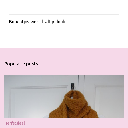
Berichtjes vind ik altijd leuk.
E
e
n
r
e
a
c
t
Populaire posts
i
e
p
o
s
t
e
n
Herfstsjaal