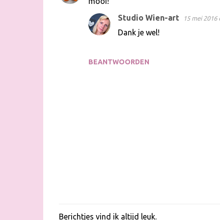
mooi!
Studio Wien-art
15 mei 2016 
Dank je wel!
BEANTWOORDEN
Berichtjes vind ik altijd leuk.
E