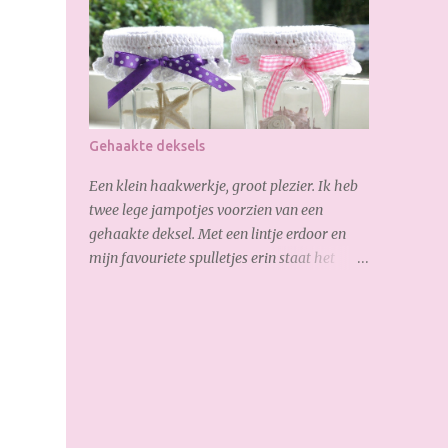
op ben is, de verborgen rits aan de
achterkant: Zo goed gelukt :-) Dank weer
voor je bezoekje. Geniet van het weekend!
Gehaakte deksels
Een klein haakwerkje, groot plezier. Ik heb
twee lege jampotjes voorzien van een
gehaakte deksel. Met een lintje erdoor en
mijn favouriete spulletjes erin staat het
helemaal leuk op de vensterbank.
Onderstaand het patroon : 1e toer: 5 losse in
ring, sluiten met een halve vaste 2e toer: 3
losse (= eerste stokje) en vervolgens 12x
stokje haken in de ring. 3e toer: 3 losse (=
eerste stokje), 3 stokjes, 2 stokjes, 3 stokjes, 2
stokjes etc. Totaal 34 stokjes (incl. de 3 losse).