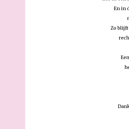
En in 
Zo blijf
rech
Een
h
Dank