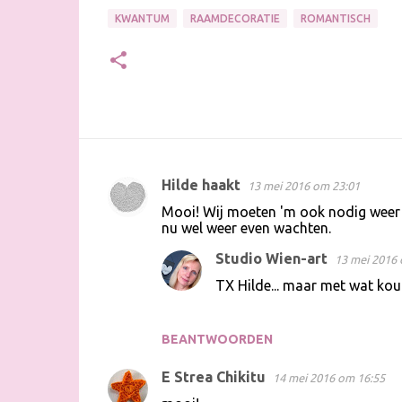
KWANTUM
RAAMDECORATIE
ROMANTISCH
Hilde haakt
13 mei 2016 om 23:01
R
Mooi! Wij moeten 'm ook nodig weer
e
nu wel weer even wachten.
a
Studio Wien-art
13 mei 2016 
c
TX Hilde... maar met wat kou
t
i
BEANTWOORDEN
e
s
E Strea Chikitu
14 mei 2016 om 16:55