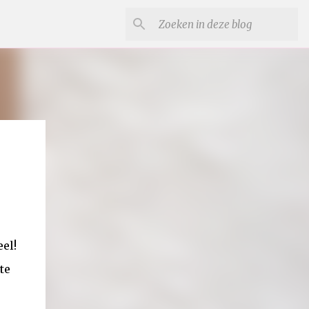
eel!
te