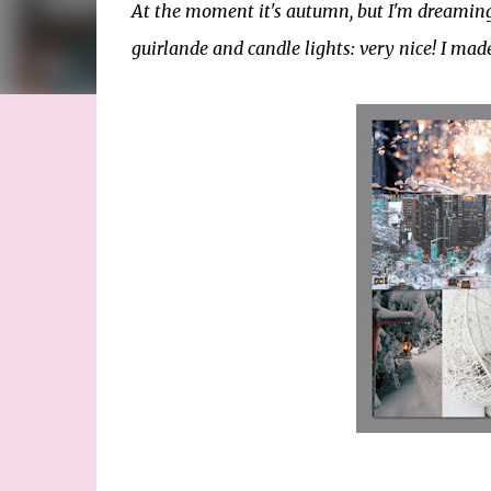
At the moment it's autumn, but I'm dreaming 
guirlande and candle lights: very nice! I ma