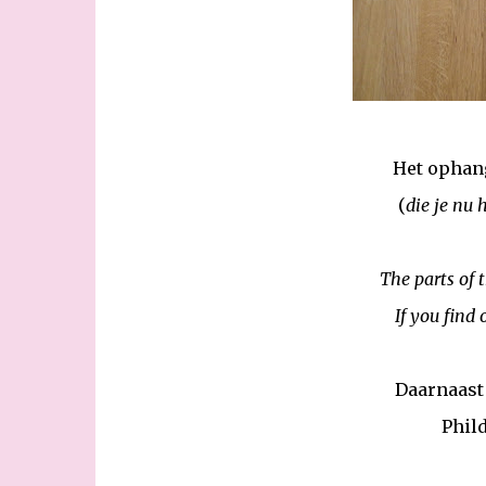
Het ophan
(
die je nu 
The parts of 
If you find 
Daarnaast 
Phild