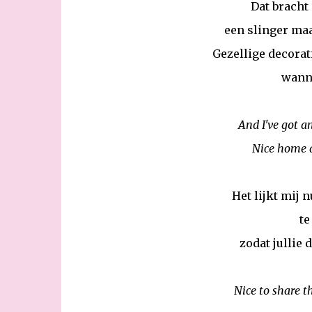
Dat bracht
een slinger ma
Gezellige decorat
wanne
And I've got a
Nice home d
Het lijkt mij 
te
zodat jullie
Nice to share t