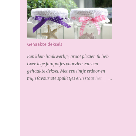
op ben is, de verborgen rits aan de
achterkant: Zo goed gelukt :-) Dank weer
voor je bezoekje. Geniet van het weekend!
Gehaakte deksels
Een klein haakwerkje, groot plezier. Ik heb
twee lege jampotjes voorzien van een
gehaakte deksel. Met een lintje erdoor en
mijn favouriete spulletjes erin staat het
helemaal leuk op de vensterbank.
Onderstaand het patroon : 1e toer: 5 losse in
ring, sluiten met een halve vaste 2e toer: 3
losse (= eerste stokje) en vervolgens 12x
stokje haken in de ring. 3e toer: 3 losse (=
eerste stokje), 3 stokjes, 2 stokjes, 3 stokjes, 2
stokjes etc. Totaal 34 stokjes (incl. de 3 losse).