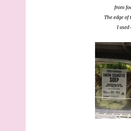
from fo
The edge of t
I used 