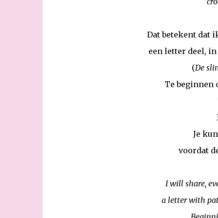
cro
Dat betekent dat 
een letter deel, 
(
De sli
Te beginnen 
Je kun
voordat de
I will share, 
a letter with pa
Beginni