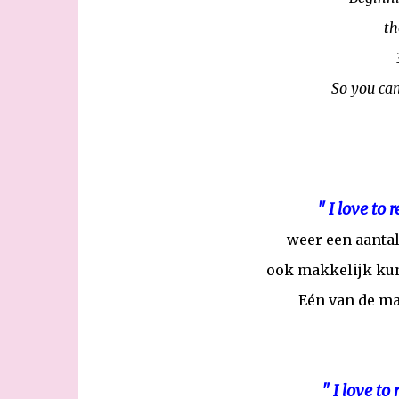
th
So you ca
" I love to 
weer een aantal
ook makkelijk kun
Eén van de ma
" I love to 