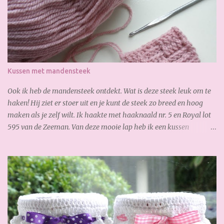
zo fijn! Soon I noticed that I had too short, so I ordered online
quickly. The next day I received the new yarn already. Gisteren
legde ik de laatste hand aan mijn sjaal. Zoooo blij mee!!! Heerlijk
zacht en warm. Yesterday I finished my scarf. I like it very much!
So soft and warm. A lovely autumn scarf! Wil jij ook deze sjaal
maken? Je hebt nodig: 3,5 bol Special Stylecraft double knit 100 gr.
Kussen met mandensteek
(gold) Haak ...
Ook ik heb de mandensteek ontdekt. Wat is deze steek leuk om te
haken! Hij ziet er stoer uit en je kunt de steek zo breed en hoog
maken als je zelf wilt. Ik haakte met haaknaald nr. 5 en Royal lot
595 van de Zeeman. Van deze mooie lap heb ik een kussen
gemaakt: En waar ik ook best trots op ben is, de verborgen rits aan
de achterkant: Zo goed gelukt :-) Dank weer voor je bezoekje.
Geniet van het weekend!