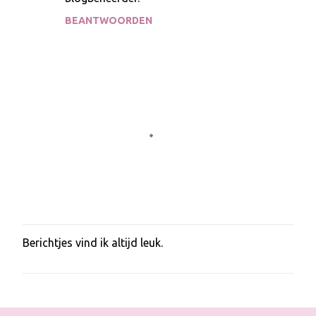
BEANTWOORDEN
Berichtjes vind ik altijd leuk.
E
e
n
r
e
a