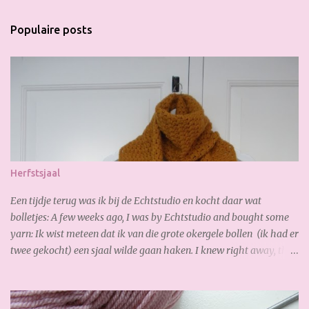
c
t
Populaire posts
i
e
p
o
s
t
e
n
Herfstsjaal
Een tijdje terug was ik bij de Echtstudio en kocht daar wat
bolletjes: A few weeks ago, I was by Echtstudio and bought some
yarn: Ik wist meteen dat ik van die grote okergele bollen (ik had er
twee gekocht) een sjaal wilde gaan haken. I knew right away, that
I wanted to crochet a scarf from the the big yellow yarn (I bought
2 of it). Al gauw merkte ik dat ik te kort had, dus bestelde ik online
snel bij. De volgende dag had ik de nieuwe bollen al weer binnen,