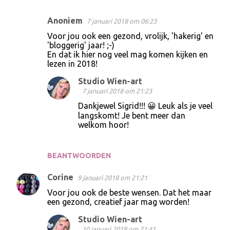
Anoniem
7 januari 2018 om 06:23
R
Voor jou ook een gezond, vrolijk, 'hakerig' en
e
'bloggerig' jaar! ;-)
En dat ik hier nog veel mag komen kijken en
a
lezen in 2018!
c
Studio Wien-art
t
7 januari 2018 om 21:23
i
Dankjewel Sigrid!!! 😀 Leuk als je veel
e
langskomt! Je bent meer dan
welkom hoor!
s
BEANTWOORDEN
Corine
9 januari 2018 om 21:21
Voor jou ook de beste wensen. Dat het maar
een gezond, creatief jaar mag worden!
Studio Wien-art
10 januari 2018 om 21:41