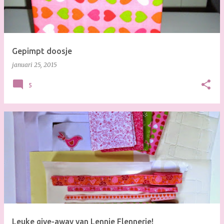
s
Gepimpt doosje
januari 25, 2015
5
Leuke give-away van Lennie Flennerie!