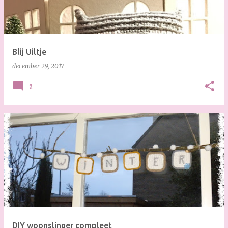
s
Blij Uiltje
december 29, 2017
2
DIY woonslinger compleet