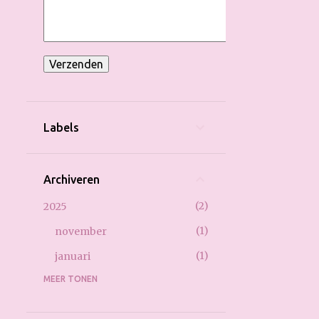
Labels
Archiveren
2
2025
1
november
1
januari
MEER TONEN
1
2022
1
februari