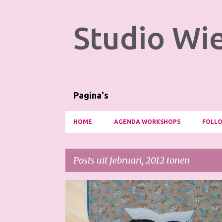
Studio Wie
Pagina's
HOME
AGENDA WORKSHOPS
FOLLO
Posts uit februari, 2012 tonen
P
KAFT VOOR BOEKJE
o