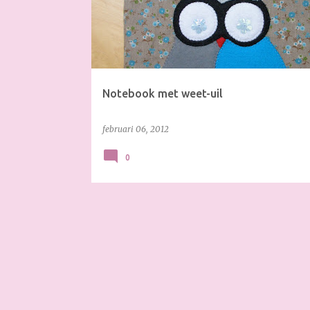
s
t
s
Notebook met weet-uil
februari 06, 2012
0