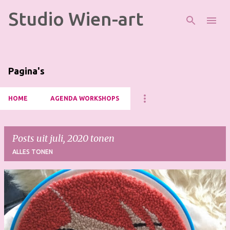
Studio Wien-art
Doorgaan naar hoofdcontent
Pagina's
HOME
AGENDA WORKSHOPS
Posts uit juli, 2020 tonen
ALLES TONEN
P
o
s
t