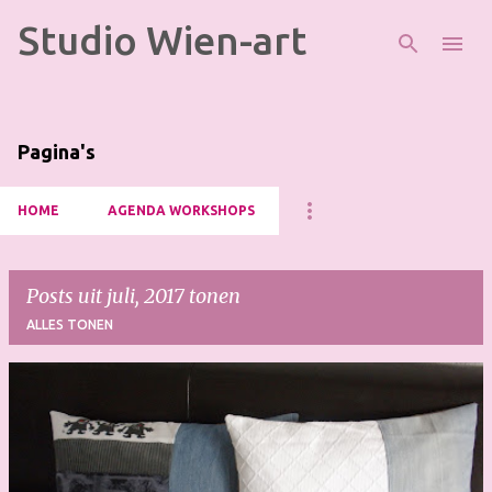
Studio Wien-art
Doorgaan naar hoofdcontent
Pagina's
HOME
AGENDA WORKSHOPS
Posts uit juli, 2017 tonen
ALLES TONEN
P
o
s
t