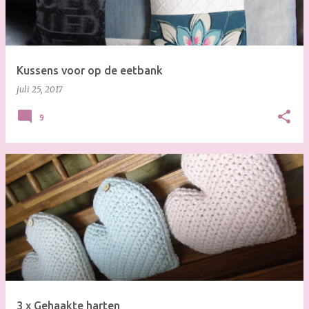
s
Kussens voor op de eetbank
juli 25, 2017
9
3 x Gehaakte harten