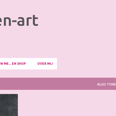
Doorgaan naar hoofdcontent
n-art
W ME... EN SHOP
OVER MIJ
ALLES TONE
ESTRY
+