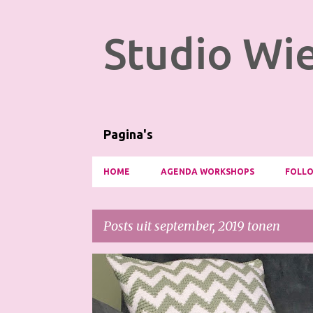
Studio Wie
Pagina's
HOME
AGENDA WORKSHOPS
FOLLO
Posts uit september, 2019 tonen
P
CROCHET
FAIR ISLE
HAKEN
KUSSEN
TAP
o
WOL VAN DE ZEEMAN
WOONACCESSOIRE