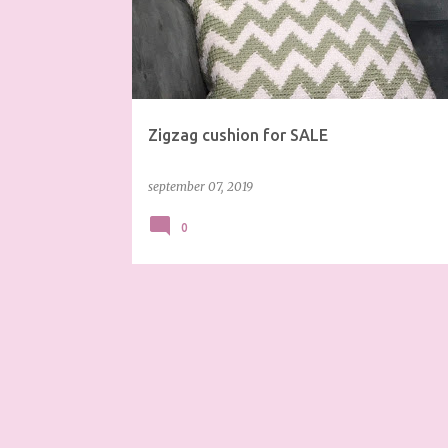
s
t
s
Zigzag cushion for SALE
september 07, 2019
0