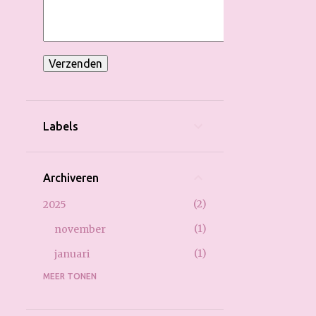
Labels
Archiveren
2
2025
1
november
1
januari
MEER TONEN
1
2022
1
februari