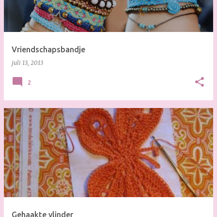
s
Vriendschapsbandje
juli 13, 2013
2
Gehaakte vlinder