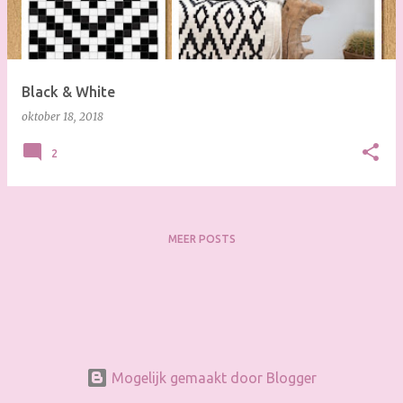
s
Black & White
oktober 18, 2018
2
MEER POSTS
Mogelijk gemaakt door Blogger